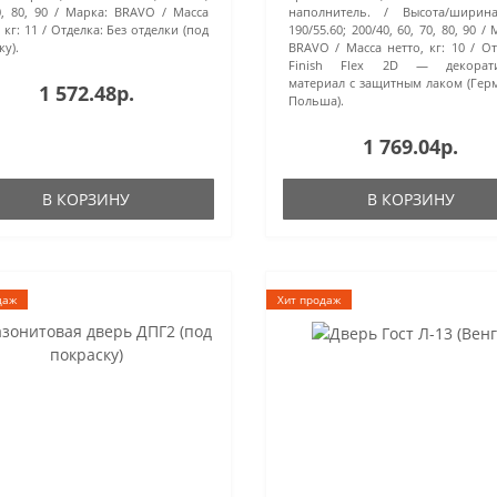
, 80, 90
Марка:
BRAVO
Масса
наполнитель.
Высота/ширина
 кг:
11
Отделка:
Без отделки (под
190/55.60; 200/40, 60, 70, 80, 90
ку).
BRAVO
Масса нетто, кг:
10
От
Finish Flex 2D — декорат
материал с защитным лаком (Гер
1 572.48р.
Польша).
1 769.04р.
В КОРЗИНУ
В КОРЗИНУ
даж
Хит продаж