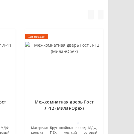
Хит продаж
ост
Межкомнатная дверь Гост
Л-12 (МиланОрех)
0
 МДФ,
Материал:
Брус хвойных пород, МДФ,
овый
кромка ПВХ, жесткий сотовый