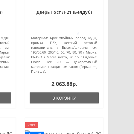
е)
Дверь Гост Л-21 (БелДуб)
0
 МДФ,
Материал:
Брус хвойных пород, МДФ,
овый
кромка ПВХ, жесткий сотовый
, см:
наполнитель.
Высота/ширина, см:
Марка:
190/55.60; 200/40, 60, 70, 80, 90
Марка:
делка:
BRAVO
Масса нетто, кг:
15
Отделка:
ивный
Finish Flex 2D — декоративный
мания,
материал с защитным лаком (Германия,
Польша).
2 063.88р.
В КОРЗИНУ
-20%