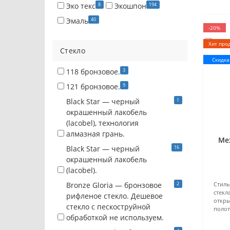
8
194
Эко текс
Экошпон
40
Эмаль
-20%
Хит про
Стекло
Скидка!
3
118 бронзовое.
9
121 бронзовое.
1
Black Star — черный
окрашенный лакобель
(lacobel), технология
алмазная грань.
Ме
16
Black Star — черный
окрашенный лакобель
(lacobel).
2
Bronze Gloria — бронзовое
Стиль
стекл
рифленое стекло. Дешевое
откры
стекло с пескоструйной
полот
обработкой не используем.