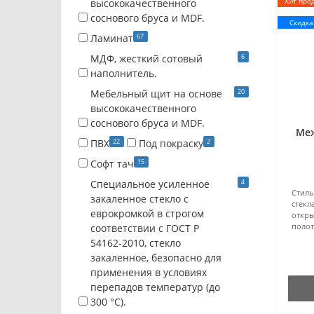
Хит про
высококачественного
соснового бруса и MDF.
Скидка!
67
Ламинат
6
МДФ, жесткий сотовый
наполнитель.
20
Мебельный щит на основе
высококачественного
соснового бруса и MDF.
Меж
22
2
ПВХ
Под покраску
15
Софт тач
4
Специальное усиленное
Стиль
закаленное стекло с
стекл
еврокромкой в строгом
откры
полот
соответствии с ГОСТ Р
54162-2010, стекло
закаленное, безопасно для
применения в условиях
перепадов температур (до
300 °C).