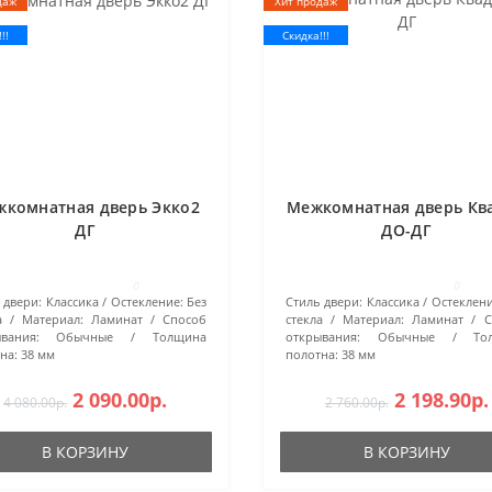
даж
Хит продаж
!!
Скидка!!!
комнатная дверь Экко2
Межкомнатная дверь Кв
ДГ
ДО-ДГ
0
0
 двери:
Классика
Остекление:
Без
Стиль двери:
Классика
Остеклени
а
Материал:
Ламинат
Способ
стекла
Материал:
Ламинат
С
вания:
Обычные
Толщина
открывания:
Обычные
То
на:
38 мм
полотна:
38 мм
2 090.00р.
2 198.90р.
4 080.00р.
2 760.00р.
В КОРЗИНУ
В КОРЗИНУ