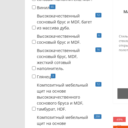
65
Винил
М
12
Высококачественный
сосновый брус и MDF, багет
из массива дуба.
6
Высококачественный
Стиль
стекл
сосновый брус и MDF.
откры
16
Высококачественный
полот
сосновый брус, MDF,
жесткий сотовый
наполнитель.
3
Глянец
12
Композитный мебельный
щит на основе
высококачественного
соснового бруса и MDF,
тамбурат, HDF.
258
Композитный мебельный
-49%
щит на основе