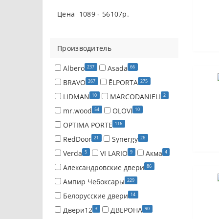
Цена
1089
-
56107
р.
Производитель
237
66
Albero
Asada
267
275
BRAVO
ĒLPORTA
10
2
LIDMAN
MARCODANIELI
54
10
mr.wood
OLOVI
116
OPTIMA PORTE
21
26
RedDoor
Synergy
5
9
4
Verda
VI LARIO
Акма
86
Александровские двери
229
Ампир Чебоксары
14
Белорусские двери
3
90
Двери12
ДВЕРОНА