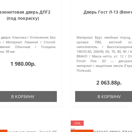
азонитовая дверь ДПГ2
Дверь Гост Л-13 (Венг
(под покраску)
0
0
 двери:
Классика
Остекление:
Без
Материал:
Брус хвойных пород,
а
Материал:
Ламинат
Способ
кромка ПВХ, жесткий сот
вания:
Обычные
Толщина
наполнитель.
Высота/ширина
на:
38 мм
190/55.60; 200/40, 60, 70, 80, 90
BRAVO
Масса нетто, кг:
12
От
Finish Flex 2D — декорат
1 980.00р.
материал с защитным лаком (Гер
Польша).
2 063.88р.
В КОРЗИНУ
В КОРЗИНУ
-20%