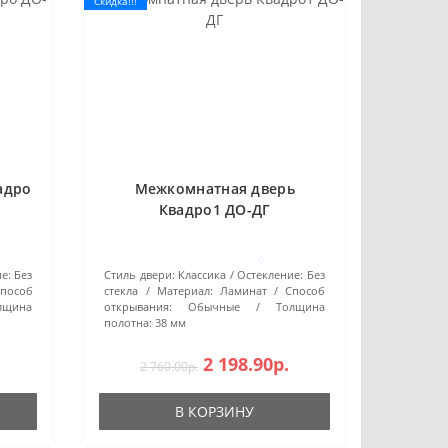
Скидка!!!
адро
Межкомнатная дверь
Квадро1 ДО-ДГ
0
е:
Без
Стиль двери:
Классика
Остекление:
Без
пособ
стекла
Материал:
Ламинат
Способ
лщина
открывания:
Обычные
Толщина
полотна:
38 мм
2 198.90р.
2 760.00р.
В КОРЗИНУ