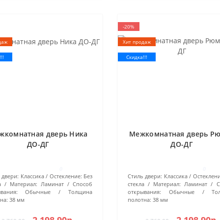
-20%
даж
Хит продаж
!!
Скидка!!!
жкомнатная дверь Ника
Межкомнатная дверь Р
ДО-ДГ
ДО-ДГ
0
0
 двери:
Классика
Остекление:
Без
Стиль двери:
Классика
Остеклени
а
Материал:
Ламинат
Способ
стекла
Материал:
Ламинат
С
вания:
Обычные
Толщина
открывания:
Обычные
То
на:
38 мм
полотна:
38 мм