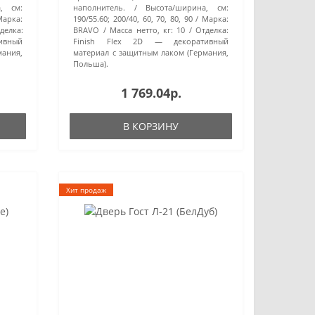
, см:
наполнитель.
Высота/ширина, см:
Марка:
190/55.60; 200/40, 60, 70, 80, 90
Марка:
делка:
BRAVO
Масса нетто, кг:
10
Отделка:
ивный
Finish Flex 2D — декоративный
мания,
материал с защитным лаком (Германия,
Польша).
1 769.04р.
В КОРЗИНУ
Хит продаж