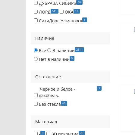
40
ДУБРАВА СИБИРЬ
541
13
ЛОРД
ОКА
1
СитиДорс Ульяновск
Наличие
2114
Все
В наличии
9
Нет в наличии
Остекление
3
черное и белое -
лакобель.
66
Без стекла
Материал
9
25
-
3D покрытие