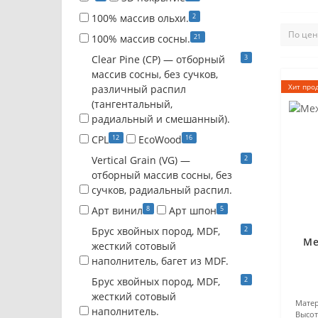
2
100% массив ольхи.
21
100% массив сосны.
3
Clear Pine (CP) — отборный
массив сосны, без сучков,
Хит про
различный распил
(тангентальный,
радиальный и смешанный).
12
16
CPL
EcoWood
2
Vertical Grain (VG) —
отборный массив сосны, без
сучков, радиальный распил.
8
5
Арт винил
Арт шпон
2
Брус хвойных пород, MDF,
Ме
жесткий сотовый
наполнитель, багет из MDF.
2
Брус хвойных пород, MDF,
жесткий сотовый
Матер
наполнитель.
Высот