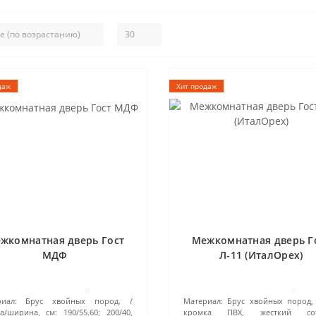
даж
Хит продаж
жкомнатная дверь Гост
Межкомнатная дверь Г
МДФ
Л-11 (ИталОрех)
0
0
иал:
Брус хвойных пород.
Материал:
Брус хвойных пород,
а/ширина, см:
190/55.60; 200/40,
кромка ПВХ, жесткий сот