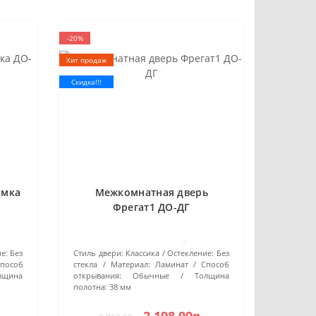
-20%
Хит продаж
Скидка!!!
юмка
Межкомнатная дверь
Фрегат1 ДО-ДГ
0
е:
Без
Стиль двери:
Классика
Остекление:
Без
пособ
стекла
Материал:
Ламинат
Способ
лщина
открывания:
Обычные
Толщина
полотна:
38 мм