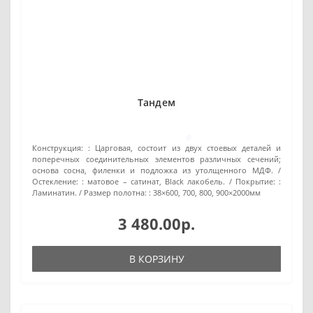
Тандем
0
Конструкция: :
Царговая, состоит из двух стоевых деталей и
поперечных соединительных элементов различных сечений;
основа сосна, филенки и подложка из утолщенного МДФ.
Остекление: :
матовое – сатинат, Black лакобель.
Покрытие: :
Ламинатин.
Размер полотна: :
38×600, 700, 800, 900×2000мм
3 480.00р.
В КОРЗИНУ