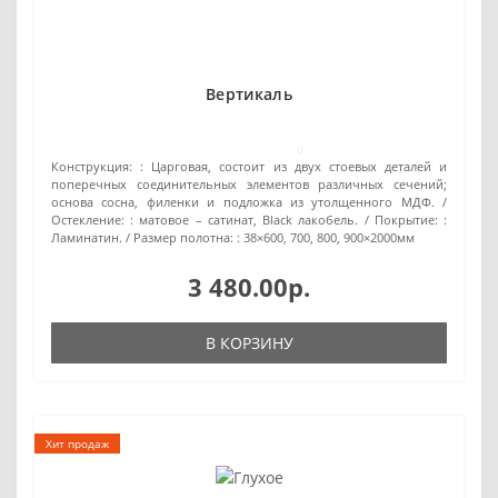
Вертикаль
0
Конструкция: :
Царговая, состоит из двух стоевых деталей и
поперечных соединительных элементов различных сечений;
основа сосна, филенки и подложка из утолщенного МДФ.
Остекление: :
матовое – сатинат, Black лакобель.
Покрытие: :
Ламинатин.
Размер полотна: :
38×600, 700, 800, 900×2000мм
3 480.00р.
В КОРЗИНУ
Хит продаж