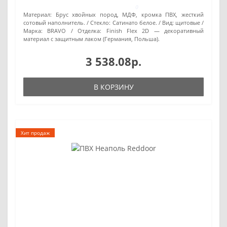
0
Материал:
Брус хвойных пород, МДФ, кромка ПВХ, жесткий
сотовый наполнитель.
Стекло:
Сатинато белое.
Вид:
щитовые
Марка:
BRAVO
Отделка:
Finish Flex 2D — декоративный
материал с защитным лаком (Германия, Польша).
3 538.08р.
В КОРЗИНУ
Хит продаж