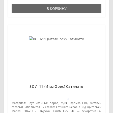
В КОРЗИНУ
8С Л-11 (ИталОрех) Сатинато
0
Материал:
Брус хвойных пород, МДФ, кромка ПВХ, жесткий
сотовый наполнитель.
Стекло:
Сатинато белое.
Вид:
щитовые
Марка:
BRAVO
Отделка:
Finish Flex 2D — декоративный