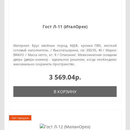
Гост Л-11 (ИталОрех)
0
Материал:
Брус хвойных пород, МДФ, кромка ПВХ, жесткий
сотовый наполнитель.
Высота/ширина, см:
200/35, 40
Марка:
BRAVO
Масса нетто, кг:
8
Описание:
Межкомнатная складная
дверь (дверь-книжка) - идеальное решение, когда необходимо
максимально сохранить пространство.
3 569.04р.
В КОРЗИНУ
Хит продаж