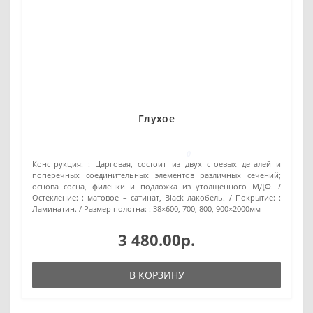
Глухое
0
Конструкция: :
Царговая, состоит из двух стоевых деталей и
поперечных соединительных элементов различных сечений;
основа сосна, филенки и подложка из утолщенного МДФ.
Остекление: :
матовое – сатинат, Black лакобель.
Покрытие: :
Ламинатин.
Размер полотна: :
38×600, 700, 800, 900×2000мм
3 480.00р.
В КОРЗИНУ