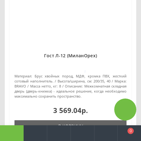
Гост Л-12 (МиланОрех)
0
Материал:
Брус хвойных пород, МДФ, кромка ПВХ, жесткий
сотовый наполнитель.
Высота/ширина, см:
200/35, 40
Марка:
BRAVO
Масса нетто, кг:
8
Описание:
Межкомнатная складная
дверь (дверь-книжка) - идеальное решение, когда необходимо
максимально сохранить пространство.
3 569.04р.
В КОРЗИНУ
0