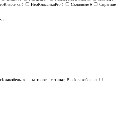
еоКлассика
НеоКлассикаPro
Складные
Скрытые
2
2
9
.
1
ck лакобель.
матовое – сатинат, Black лакобель.
8
5