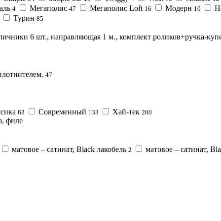
аль
Мегаполис
Мегаполис Loft
Модерн
Н
4
47
16
10
Турин
85
личники 6 шт., направляющая 1 м., комплект роликов+ручка-купе
плотнителем.
47
сика
Современный
Хай-тек
63
133
200
а, филе
матовое – сатинат, Black лакобель
матовое – сатинат, Bla
2