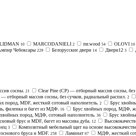
LIDMAN
MARCODANIELI
mr.wood
OLOVI
10
2
54
10
Ампир Чебоксары
Белорусские двери
Двери12
229
14
3
ссив сосны.
Clear Pine (CP) — отборный массив сосны, бе
21
G) — отборный массив сосны, без сучков, радиальный распил.
2
ых пород, MDF, жесткий сотовый наполнитель.
Брус хвойны
2
ь, филенка и багет из МДФ.
Брус хвойных пород, МДФ, ж
16
 хвойных пород, МДФ, сотовый наполнитель.
Брус хвойны
36
новый брус и MDF, багет из массива дуба.
Высококачеств
12
нец
Композитный мебельный щит на основе высококачестве
3
основого бруса и MDF.
Ламинат
МДФ, жесткий со
258
67