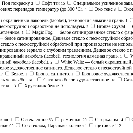
Под покраску
Софт тач
Специальное усиленное зака
2
15
овиях перепадов температур (до 300 °C).
Эко текс
Эко
4
8
й окрашенный лакобель (lacobel), технология алмазная грань.
1
 пескоструйной обработкой не используем.
Bronze Сrystal —
2
светленное.
Magic Fog — белое сатинированное стекло с фац
1
— белое сатинированное. Дешевое стекло с пескоструйной обраб
стекло с пескоструйной обработкой при производстве не использ
тинированное зеркало с глубоким травлением. Дешевое стекло с 
рашенный лакобель (lacobel), технология алмазная грань.
W
1
ный лакобель (lacobel).
White Waltz — белый окрашенный ла
2
белое художественное сатинато. Дешевое стекло с пескоструйной
Белое.
Бронза сатинато.
Бронзовое художественно
17
1
1
ль черная/белая
Сатинато белое художественное.
Сати
1
18
сталл.
Хрусталик белое.
3
3
ркало
Остекленное
рамочные
С зеркалом
1
63
20
14
тные
Со стеклом, Парящая филенка
щитовые
90
1
112