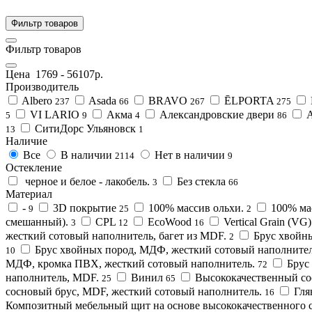
Фильтр товаров
Фильтр товаров
Цена
1769
-
56107
р.
Производитель
Albero
Asada
BRAVO
ĒLPORTA
237
66
267
275
VI LARIO
Акма
Александровские двери
5
9
4
86
СитиДорс Ульяновск
13
1
Наличие
Все
В наличии
Нет в наличии
2114
9
Остекление
черное и белое - лакобель.
Без стекла
3
66
Материал
-
3D покрытие
100% массив ольхи.
100% ма
9
25
2
смешанный).
CPL
EcoWood
Vertical Grain (V
3
12
16
жесткий сотовый наполнитель, багет из MDF.
Брус хвойн
2
Брус хвойных пород, МДФ, жесткий сотовый наполнител
10
МДФ, кромка ПВХ, жесткий сотовый наполнитель.
Брус
72
наполнитель, MDF.
Винил
Высококачественный сос
25
65
сосновый брус, MDF, жесткий сотовый наполнитель.
Гля
16
Композитный мебельный щит на основе высококачественного с