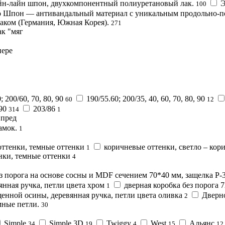
н-лайн шпон, двухкомпонентный полиуретановый лак.
Э
100
 Шпон — антивандальный материал с уникальным продольно-по
ком (Германия, Южная Корея).
271
ак "мяг
пере
; 200/60, 70, 80, 90
190/55.60; 200/35, 40, 60, 70, 80, 90
60
12
 90
203/86
314
1
 пред
амок.
1
оттенки, темные оттенки
коричневые оттенки, светло – кор
1
нки, темные оттенки
4
з порога на основе сосны и MDF сечением 70*40 мм, защелка P-
янная ручка, петли цвета хром
дверная коробка без порога 
1
щенной осины, деревянная ручка, петли цвета оливка
Дверно
2
мные петли.
30
Simple
Simple 3D
Twiggy
West
Альянс
34
19
4
15
12