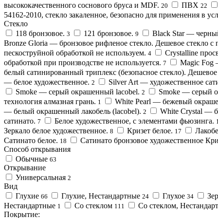
высококачественного соснового бруса и MDF.
ПВХ
20
22
54162-2010, стекло закаленное, безопасно для применения в усл
Стекло
118 бронзовое.
121 бронзовое.
Black Star — черны
3
9
Bronze Gloria — бронзовое рифленое стекло. Дешевое стекло с
пескоструйной обработкой не используем.
Crystalline про
4
обработкой при производстве не используется.
Magic Fog 
7
белый сатинированный триплекс (безопасное стекло). Дешевое 
— белое художественное.
Silver Art — художественное са
2
Smoke — серый окрашенный lacobel.
Smoke — серый ок
2
технология алмазная грань.
White Pearl — бежевый окрашен
1
— белый окрашенный лакобель (lacobel).
White Сrystal — 
2
сатинато.
Белое художественное, с элементами фьюзинга.
7
Зеркало белое художественное.
Кризет белое.
Лакобе
8
17
Сатинато белое.
Сатинато бронзовое художественное Кри
18
Способ открывания
Обычные
63
Открывание
Универсальная
2
Вид
Глухие
Глухие, Нестандартные
Глухое
Зе
66
24
34
Нестандартные
Со стеклом
Со стеклом, Нестандар
1
111
Покрытие: