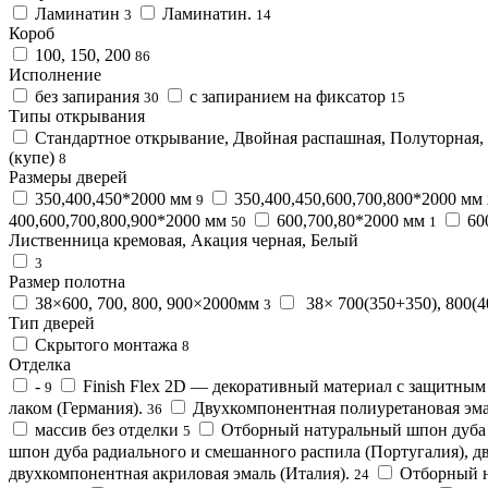
Ламинатин
Ламинатин.
3
14
Короб
100, 150, 200
86
Исполнение
без запирания
с запиранием на фиксатор
30
15
Типы открывания
Стандартное открывание, Двойная распашная, Полуторная, О
(купе)
8
Размеры дверей
350,400,450*2000 мм
350,400,450,600,700,800*2000 мм
9
400,600,700,800,900*2000 мм
600,700,80*2000 мм
60
50
1
Лиственница кремовая, Акация черная, Белый
3
Размер полотна
38×600, 700, 800, 900×2000мм
38× 700(350+350), 800(
3
Тип дверей
Скрытого монтажа
8
Отделка
-
Finish Flex 2D — декоративный материал с защитным
9
лаком (Германия).
Двухкомпонентная полиуретановая эмал
36
массив без отделки
Отборный натуральный шпон дуба р
5
шпон дуба радиального и смешанного распила (Португалия), 
двухкомпонентная акриловая эмаль (Италия).
Отборный н
24