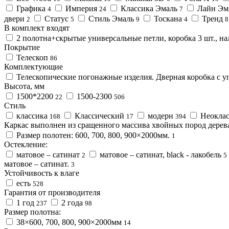
Графика
Империя
Классика Эмаль
Лайн Эм
4
24
7
двери
Статус
Стиль Эмаль
Тоскана
Тренд
2
5
9
4
8
В комплект входят
2 полотна+скрытые универсальные петли, коробка 3 шт., на
Покрытие
Телескоп
86
Комплектующие
Телескопические погонажные изделия. Дверная коробка с у
Высота, мм
1500*2200
1500-2300
22
506
Стиль
классика
Классический
модерн
Неоклас
168
17
394
Каркас выполнен из сращенного массива хвойных пород дерев
Размер полотен: 600, 700, 800, 900×2000мм.
1
Остекление:
матовое – сатинат
матовое – сатинат, black - лакобель
2
5
матовое – сатинат.
3
Устойчивость к влаге
есть
528
Гарантия от производителя
1 год
2 года
237
98
Размер полотна:
38×600, 700, 800, 900×2000мм
14