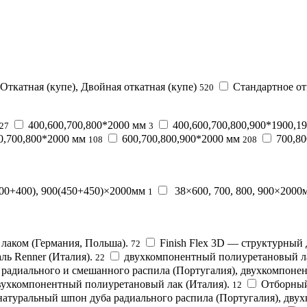
ткатная (купе), Двойная откатная (купе)
Стандартное от
520
400,600,700,800*2000 мм
400,600,700,800,900*1900,1
27
3
0,700,800*2000 мм
600,700,800,900*2000 мм
700,8
108
208
400+400), 900(450+450)×2000мм
38×600, 700, 800, 900×2000
1
 лаком (Германия, Польша).
Finish Flex 3D — структурны
72
ь Renner (Италия).
двухкомпонентный полиуретановый ла
22
адиального и смешанного распила (Португалия), двухкомпонент
двухкомпонентный полиуретановый лак (Италия).
Отборный
12
атуральный шпон дуба радиального распила (Португалия), дву