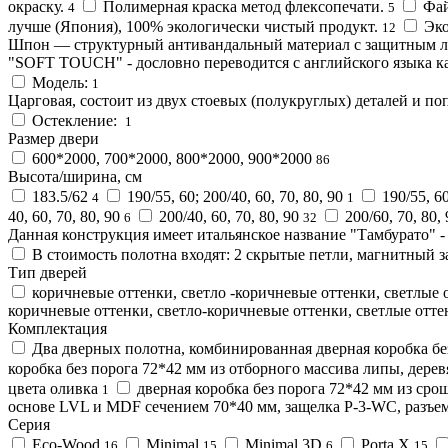
окраску.
Полимерная краска метод флексопечати.
Фай
4
5
лучше (Япония), 100% экологически чистый продукт.
Эко
12
Шпон — структурный антивандальный материал с защитным ла
"SOFT TOUCH" - дословно переводится с английского языка к
Модель:
1
Царговая, состоит из двух стоевых (полукруглых) деталей и по
Остекление:
1
Размер двери
600*2000, 700*2000, 800*2000, 900*2000
86
Высота/ширина, см
183.5/62
190/55, 60; 200/40, 60, 70, 80, 90
190/55, 60
4
1
40, 60, 70, 80, 90
200/40, 60, 70, 80, 90
200/60, 70, 80,
6
32
Данная конструкция имеет итальянское название "Тамбурато" -
В стоимость полотна входят: 2 скрытые петли, магнитный з
Тип дверей
коричневые оттенки, светло -коричневые оттенки, светлые 
коричневые оттенки, светло-коричневые оттенки, светлые отте
Комплектация
Два дверных полотна, комбинированная дверная коробка бе
коробка без порога 72*42 мм из отборного массива липы, дерев
цвета оливка
дверная коробка без порога 72*42 мм из сро
1
основе LVL и MDF сечением 70*40 мм, защелка P-3-WC, разъе
Серия
Eco-Wood
Minimal
Minimal 3D
Porta X
16
15
6
15