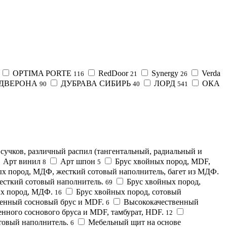
OPTIMA PORTE
RedDoor
Synergy
Verda
116
21
26
ДВЕРОНА
ДУБРАВА СИБИРЬ
ЛОРД
ОКА
90
40
541
з сучков, различный распил (тангентальный, радиальный и
Арт винил
Арт шпон
Брус хвойных пород, MDF,
8
5
х пород, МДФ, жесткий сотовый наполнитель, багет из МДФ.
есткий сотовый наполнитель.
Брус хвойных пород,
69
х пород, МДФ.
Брус хвойных пород, сотовый
16
енный сосновый брус и MDF.
Высококачественный
6
нного соснового бруса и MDF, тамбурат, HDF.
12
товый наполнитель.
Мебельный щит на основе
6