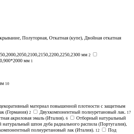
крывание, Полуторная, Откатная (купе), Двойная откатная
950,2000,2050,2100,2150,2200,2250,2300 мм
2
00,900*2000 мм
1
мм
10
й декоративный материал повышенной плотности с защитным
к (Германия)
Двухкомпонентный полиуретановый лак.
2
17
ная акриловая эмаль (Италия).
Отборный натуральный
6
 натуральный шпон дуба радиального распила (Португалия),
хкомпонентный полиуретановый лак (Италия).
Под
12