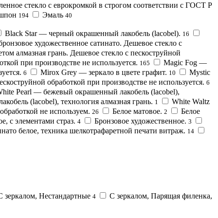
ленное стекло с еврокромкой в строгом соответствии с ГОСТ Р
шпон
Эмаль
194
40
Black Star — черный окрашенный лакобель (lacobel).
16
 бронзовое художественное сатинато. Дешевое стекло с
етом алмазная грань. Дешевое стекло с пескоструйной
откой при производстве не используется.
Magic Fog —
165
уется.
Mirox Grey — зеркало в цвете графит.
Mystic
6
10
пескоструйной обработкой при производстве не используется.
6
hite Pearl — бежевый окрашенный лакобель (lacobel),
кобель (lacobel), технология алмазная грань.
White Waltz
1
 обработкой не используем.
Белое матовое.
Белое
26
2
е, с элементами страз.
Бронзовое художественное.
4
3
нато белое, техника шелкотрафаретной печати витраж.
14
С зеркалом, Нестандартные
С зеркалом, Парящая филенка,
4