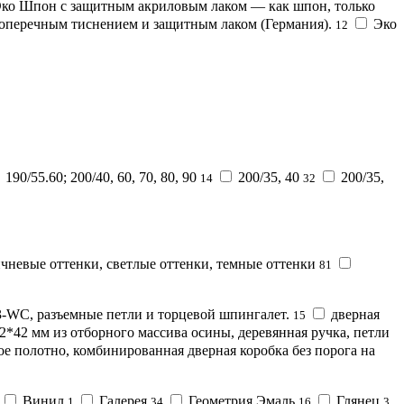
ко Шпон с защитным акриловым лаком — как шпон, только
перечным тиснением и защитным лаком (Германия).
Эко
12
190/55.60; 200/40, 60, 70, 80, 90
200/35, 40
200/35,
14
32
ичневые оттенки, светлые оттенки, темные оттенки
81
3-WC, разъемные петли и торцевой шпингалет.
дверная
15
72*42 мм из отборного массива осины, деревянная ручка, петли
е полотно, комбинированная дверная коробка без порога на
Винил
Галерея
Геометрия Эмаль
Глянец
1
34
16
3