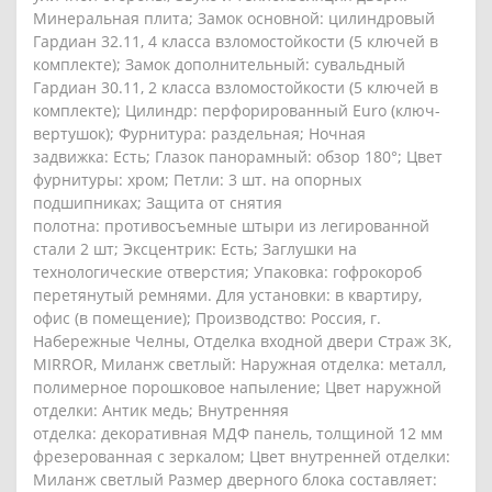
Минеральная плита; Замок основной: цилиндровый
Гардиан 32.11, 4 класса взломостойкости (5 ключей в
комплекте); Замок дополнительный: сувальдный
Гардиан 30.11, 2 класса взломостойкости (5 ключей в
комплекте); Цилиндр: перфорированный Euro (ключ-
вертушок); Фурнитура: раздельная; Ночная
задвижка: Есть; Глазок панорамный: обзор 180°; Цвет
фурнитуры: хром; Петли: 3 шт. на опорных
подшипниках; Защита от снятия
полотна: противосъемные штыри из легированной
стали 2 шт; Эксцентрик: Есть; Заглушки на
технологические отверстия; Упаковка: гофрокороб
перетянутый ремнями. Для установки: в квартиру,
офис (в помещение); Производство: Россия, г.
Набережные Челны, Отделка входной двери Страж 3К,
MIRROR, Миланж светлый: Наружная отделка: металл,
полимерное порошковое напыление; Цвет наружной
отделки: Антик медь; Внутренняя
отделка: декоративная МДФ панель, толщиной 12 мм
фрезерованная с зеркалом; Цвет внутренней отделки:
Миланж светлый Размер дверного блока составляет: