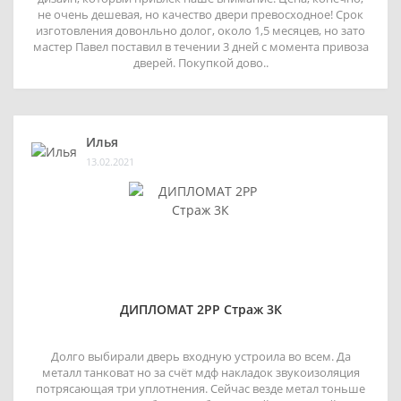
не очень дешевая, но качество двери превосходное! Срок
изготовления довонльно долог, около 1,5 месяцев, но зато
мастер Павел поставил в течении 3 дней с момента привоза
дверей. Покупкой дово..
Илья
13.02.2021
ДИПЛОМАТ 2РР Страж 3К
Долго выбирали дверь входную устроила во всем. Да
металл танковат но за счёт мдф накладок звукоизоляция
потрясающая три уплотнения. Сейчас везде метал тоньше