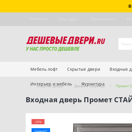
В
Челябинск
Наш адрес
Время работы
Ра
Мебель лофт
Скрытые двери
Входные 
Интерьер и мебель
Фурнитура
Входные двери
Двери в квартиру
Промет 
Входная дверь Промет СТА
-20%
Скидка!!!