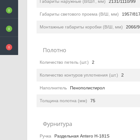
Габариты наружные (В/Ш/Г, мм)
2131/1110/99
0
Габариты светового проема (В/Ш, мм)
1957/81
Монтажные габариты коробки (В/Ш, мм)
2066/9
0
0
Полотно
Количество петель (шт.)
2
Количество контуров уплотнения (шт.)
2
Наполнитель
Пенополистирол
Толщина полотна (мм)
75
Фурнитура
Ручка
Раздельная Antero Н-181S