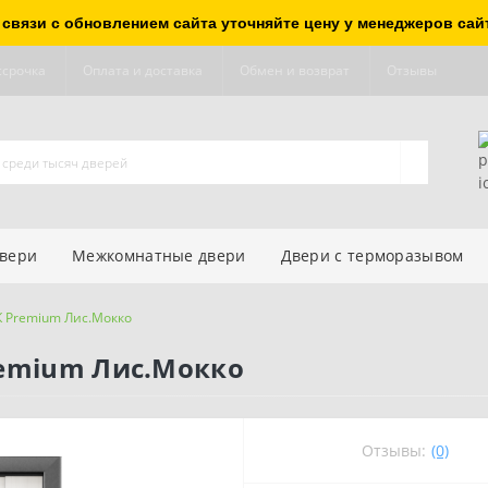
 связи с обновлением сайта уточняйте цену у менеджеров сай
ссрочка
Оплата и доставка
Обмен и возврат
Отзывы
двери
Межкомнатные двери
Двери с терморазывом
 Premium Лис.Мокко
remium Лис.Мокко
Отзывы:
(0)