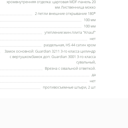
хромвнутренняя отделка: царговая MDF-панель 20
мм Лиственница мокко
2 петли внешние открывание 180*
100 мм
100 мм
утепление:мин.плита "Knauf"
нет
раздельная, HS 44 сатин хром
Замок основной: Guardian 3211 3-го класса цилиндр
с вертушкомЗамок доп: Guardian 3001 3-го класса
сувальный,
Врезна с овальной ответкой.
да
нет
противосъемные штыри, 2 шт