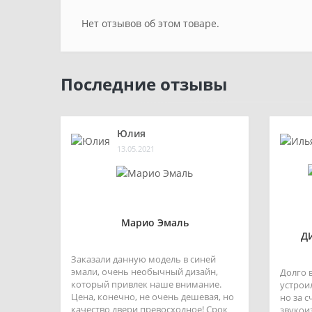
Нет отзывов об этом товаре.
Последние отзывы
Юлия
13.05.2021
Марио Эмаль
Д
Заказали данную модель в синей
эмали, очень необычный дизайн,
Долго 
который привлек наше внимание.
устроил
Цена, конечно, не очень дешевая, но
но за 
качество двери превосходное! Срок
звукои