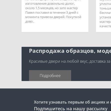
изготовления довонльно долог,
уплотн
около 1,5 месяцев, но зато мастер
тоньше
Павел поставил в течении 3 дней с
беспла
момента привоза дверей. Покупкой
устано
дово..
мастер
качеств
Распродажа образцов, моде
Красивые двери на любой вкус, доставка за
Подробнее
Хотите узнавать первым об акциях и 
Подпишитесь на нашу рассылку