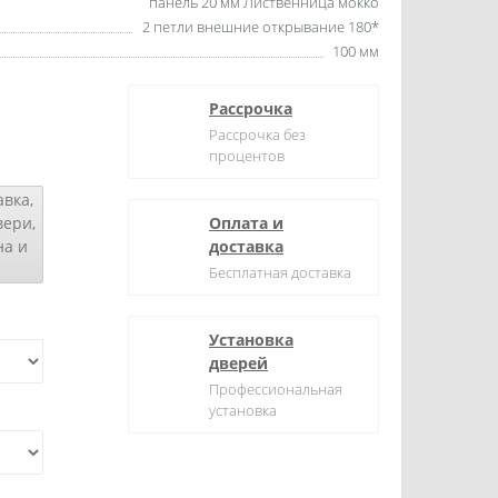
панель 20 мм Лиственница мокко
2 петли внешние открывание 180*
100 мм
Рассрочка
Рассрочка без
процентов
вка,
вери,
Оплата и
на и
доставка
Бесплатная доставка
Установка
дверей
Профессиональная
установка