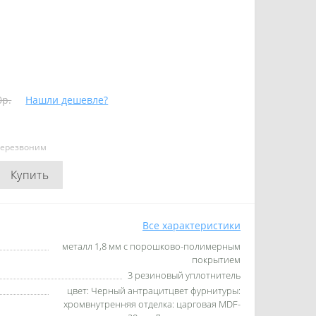
0р.
Нашли дешевле?
перезвоним
Купить
Все характеристики
металл 1,8 мм с порошково-полимерным
покрытием
3 резиновый уплотнитель
цвет: Черный антрацитцвет фурнитуры:
хромвнутренняя отделка: царговая MDF-