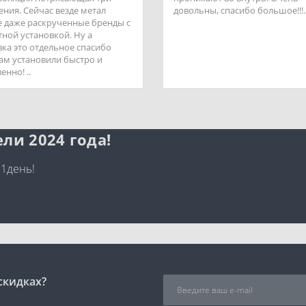
ения. Сейчас везде метал
довольны, спасибо большое!!!.
 даже раскрученные бренды с
тной установкой. Ну а
вка это отдельное спасибо
ам установили быстро и
енно! ..
ли 2024 года!
 1день!
скидках?