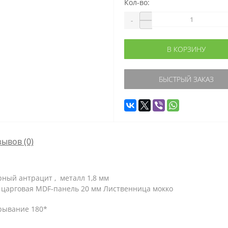
Кол-во:
-
В КОРЗИНУ
БЫСТРЫЙ ЗАКАЗ
зывов (0)
рный антрацит ,
металл 1,8 мм
 царговая MDF-панель 20 мм Лиственница мокко
рывание 180*