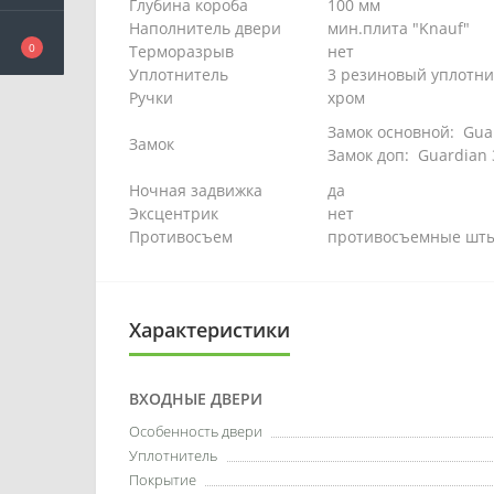
Глубина короба
100 мм
Наполнитель двери
мин.плита "Knauf"
0
Терморазрыв
нет
Уплотнитель
3 резиновый уплотни
Ручки
хром
Замок основной:
Guar
Замок
Замок доп:
Guardian 
Ночная задвижка
да
Эксцентрик
нет
Противосъем
противосъемные шты
Характеристики
ВХОДНЫЕ ДВЕРИ
Особенность двери
Уплотнитель
Покрытие