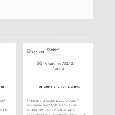
Ксения
07.09.2020
3К
Сицилия 732.121 Линии
 нам
Купили эти двери в цвете белый,
шикарно выглядят, массивные,
и не
основательные. Монтажники
поставили на отлично. Только сроки