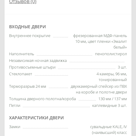
Отзывов (0)
ВХОДНЫЕ ДВЕРИ
Внутреннее покрытие
фрезерованная МДФ-панель
10 мм, цвет пленки «Эмалит
белый»
Наполнитель
пенополистирол
Независимая ночная задвижка
Противосъемные штыри
3 шт.
Стеклопакет
4 камеры, 96 мм,
тонированный
Терморазрыв 24 мм
двухкамерный спейсер из ПВХ
на коробе и полотне двери
Толщина дверного полотна/короба
130 мм / 137 мм
Петли
каплевидные 3 шт.
ХАРАКТЕРИСТИКИ ДВЕРИ
Замки
сувальдные KALE, IV
(наивысший) класс