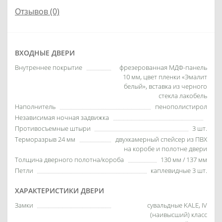
Отзывов (0)
ВХОДНЫЕ ДВЕРИ
Внутреннее покрытие
фрезерованная МДФ-панель
10 мм, цвет пленки «Эмалит
белый», вставка из черного
стекла лакобель
Наполнитель
пенополистирол
Независимая ночная задвижка
Противосъемные штыри
3 шт.
Терморазрыв 24 мм
двухкамерный спейсер из ПВХ
на коробе и полотне двери
Толщина дверного полотна/короба
130 мм / 137 мм
Петли
каплевидные 3 шт.
ХАРАКТЕРИСТИКИ ДВЕРИ
Замки
сувальдные KALE, IV
(наивысший) класс