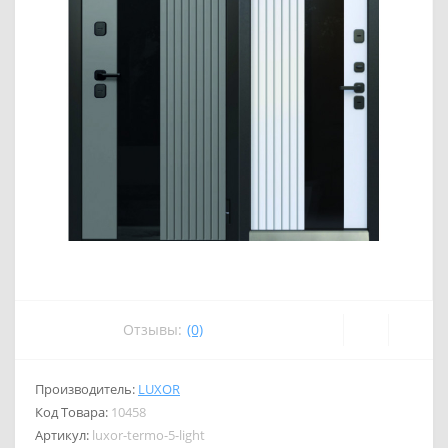
Отзывы:
(0)
Производитель:
LUXOR
Код Товара:
10458
Артикул:
luxor-termo-5-light