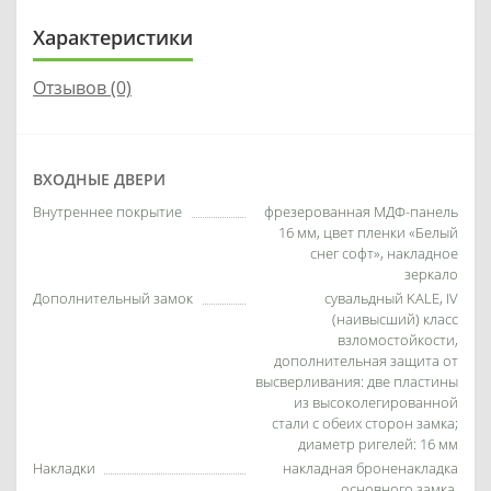
Характеристики
Отзывов (0)
ВХОДНЫЕ ДВЕРИ
Внутреннее покрытие
фрезерованная МДФ-панель
16 мм, цвет пленки «Белый
снег софт», накладное
зеркало
Дополнительный замок
сувальдный KALE, IV
(наивысший) класс
взломостойкости,
дополнительная защита от
высверливания: две пластины
из высоколегированной
стали с обеих сторон замка;
диаметр ригелей: 16 мм
Накладки
накладная броненакладка
основного замка,