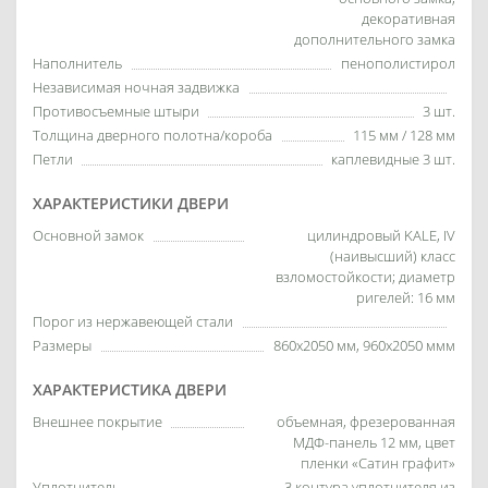
декоративная
дополнительного замка
Наполнитель
пенополистирол
Независимая ночная задвижка
Противосъемные штыри
3 шт.
Толщина дверного полотна/короба
115 мм / 128 мм
Петли
каплевидные 3 шт.
ХАРАКТЕРИСТИКИ ДВЕРИ
Основной замок
цилиндровый KALE, IV
(наивысший) класс
взломостойкости; диаметр
ригелей: 16 мм
Порог из нержавеющей стали
Размеры
860х2050 мм, 960х2050 ммм
ХАРАКТЕРИСТИКА ДВЕРИ
Внешнее покрытие
объемная, фрезерованная
МДФ-панель 12 мм, цвет
пленки «Сатин графит»
Уплотнитель
3 контура уплотнителя из