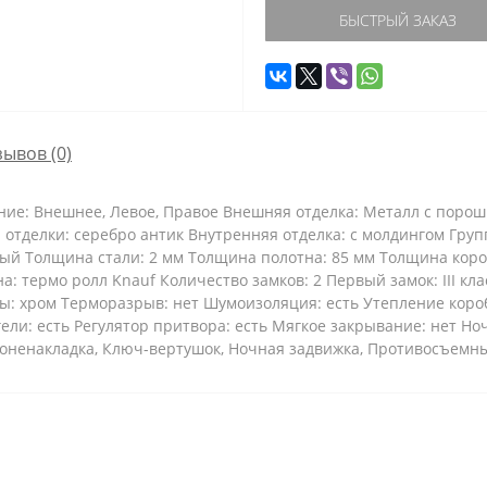
БЫСТРЫЙ ЗАКАЗ
зывов (0)
ание: Внешнее, Левое, Правое Внешняя отделка: Металл с пор
 отделки: серебро антик Внутренняя отделка: с молдингом Груп
лый Толщина стали: 2 мм Толщина полотна: 85 мм Толщина коро
: термо ролл Knauf Количество замков: 2 Первый замок: III клас
ы: хром Терморазрыв: нет Шумоизоляция: есть Утепление короба
и: есть Регулятор притвора: есть Мягкое закрывание: нет Ноч
Броненакладка, Ключ-вертушок, Ночная задвижка, Противосъем