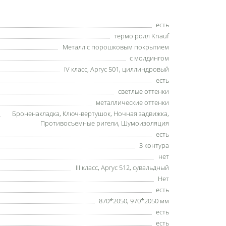
есть
термо ролл Knauf
Металл с порошковым покрытием
с молдингом
IV класс, Аргус 501, циллиндровый
есть
светлые оттенки
металлические оттенки
Броненакладка, Ключ-вертушок, Ночная задвижка,
Противосъемные ригели, Шумоизоляция
есть
3 контура
нет
III класс, Аргус 512, сувальдный
Нет
есть
870*2050, 970*2050 мм
есть
есть