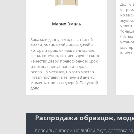
Долго 
устроил
но за 
звукои
Марио Эмаль
уплотн
тоньше
беспла
Заказали данную модель в синей
устано
эмали, очень необычный дизайн,
мастер
который привлек наше внимание.
качеств
Цена, конечно, не очень дешевая, но
качество двери превосходное! Срок
изготовления довонльно долог,
около 1,5 месяцев, но зато мастер
Павел поставил в течении 3 дней с
момента привоза дверей. Покупкой
дово..
Распродажа образцов, моде
Красивые двери на любой вкус, доставка за