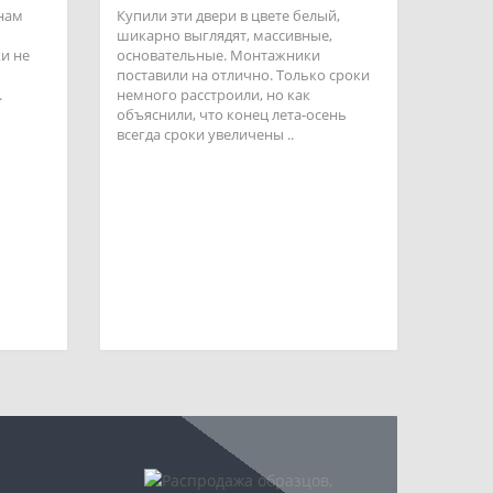
 нам
Купили эти двери в цвете белый,
шикарно выглядят, массивные,
и не
основательные. Монтажники
поставили на отлично. Только сроки
.
немного расстроили, но как
объяснили, что конец лета-осень
всегда сроки увеличены ..