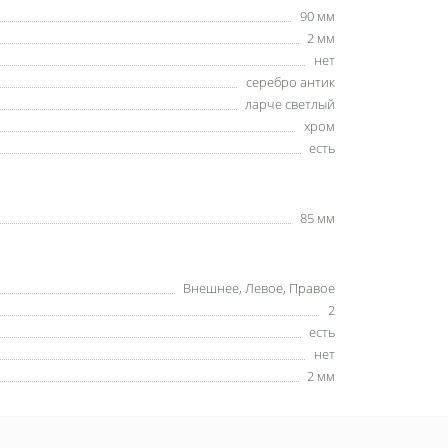
90 мм
2 мм
нет
серебро антик
ларче светлый
хром
есть
85 мм
Внешнее, Левое, Правое
2
есть
нет
2 мм