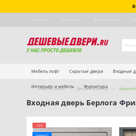
В
Челябинск
Наш адрес
Время работы
Ра
Мебель лофт
Скрытые двери
Входные 
Интерьер и мебель
Фурнитура
Входные двери
Двери в квартиру
Берлога 
Входная дверь Берлога Фри
-16%
Скидка!!!