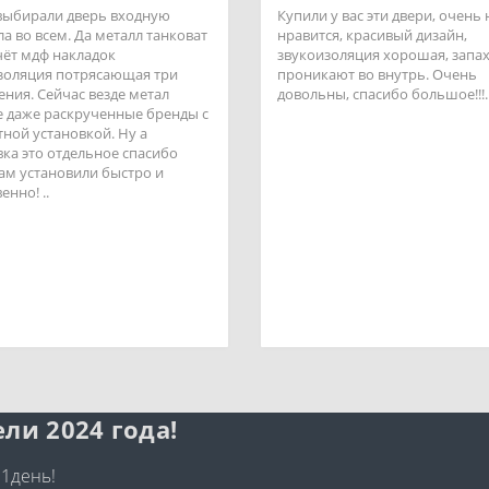
выбирали дверь входную
Купили у вас эти двери, очень
а во всем. Да металл танковат
нравится, красивый дизайн,
счёт мдф накладок
звукоизоляция хорошая, запах
золяция потрясающая три
проникают во внутрь. Очень
ения. Сейчас везде метал
довольны, спасибо большое!!!.
 даже раскрученные бренды с
тной установкой. Ну а
вка это отдельное спасибо
ам установили быстро и
енно! ..
ли 2024 года!
 1день!