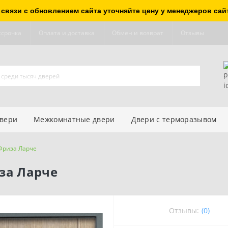
 связи с обновлением сайта уточняйте цену у менеджеров сай
ссрочка
Оплата и доставка
Обмен и возврат
Отзывы
двери
Межкомнатные двери
Двери с терморазывом
Фриза Ларче
за Ларче
Отзывы:
(0)