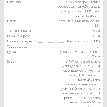
Покрытие
Антик серебро, штамп /
фрезерованная МДФ панель
толщиной 8 мм, ПВХ Венге
темный горизонт
Петли
2 петли внешние открывание
180*
Толщина полотна
75 мм
Глубина короба
105 мм
Наполнитель двери
Пенополистирол (ППС)
Терморазрыв
нет
Ручки
Ручка раздельная HS22,цвет
Хром
Замок
КАРАТ, основной замок:
цилиндровый КАРАТ 252, 4
класс взломостойкости, 3
ригеля, d=16 мм, вылет
ригелей 36 мм;
Дополнительный замок:
сувальдный КАРАТ 257-83, 4
класс взломостойкости, 3
ригеля, ригель d= 16 мм,
вылет ригелей 36 мм