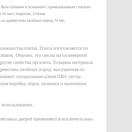
 быть глухими
в основном
с
армированным стеклом
.
92 мм с порогом, 3 петли.
а из древесины хвойных пород 74 мм.
локнистая плита). Плита изготовляется по
добавок. Обычно, это смолы на полимерной
угие свойства оргалита. Толщина материала
 древесина хвойных пород, высушенная по
иклеивают специальным клеем ПВА листы
ерная коробка, порог, штапики и наличники
 использовании.
галитовых дверей применяются исключительно