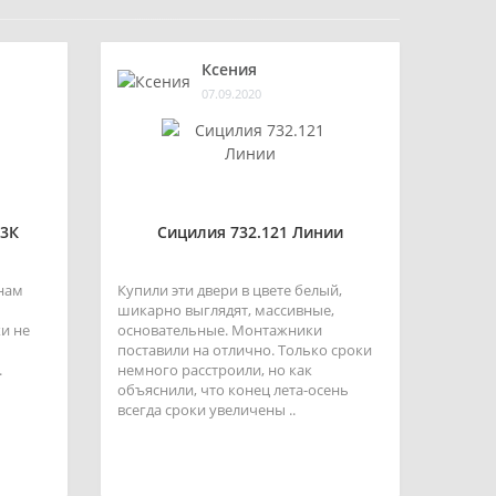
Ксения
07.09.2020
3К
Сицилия 732.121 Линии
 нам
Купили эти двери в цвете белый,
шикарно выглядят, массивные,
и не
основательные. Монтажники
поставили на отлично. Только сроки
.
немного расстроили, но как
объяснили, что конец лета-осень
всегда сроки увеличены ..