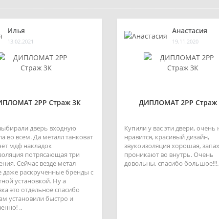
Илья
Анастасия
13.02.2021
19.11.2020
ИПЛОМАТ 2РР Страж 3К
ДИПЛОМАТ 2РР Страж 
выбирали дверь входную
Купили у вас эти двери, очень
а во всем. Да металл танковат
нравится, красивый дизайн,
счёт мдф накладок
звукоизоляция хорошая, запах
золяция потрясающая три
проникают во внутрь. Очень
ения. Сейчас везде метал
довольны, спасибо большое!!!.
 даже раскрученные бренды с
тной установкой. Ну а
вка это отдельное спасибо
ам установили быстро и
енно! ..