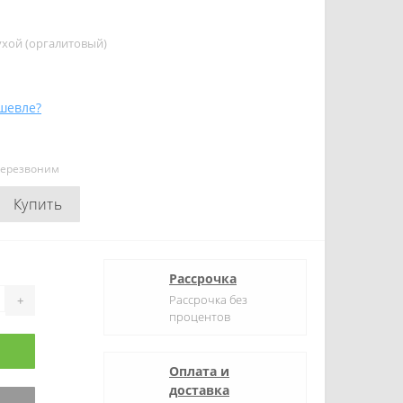
ухой (оргалитовый)
шевле?
перезвоним
Купить
Рассрочка
Рассрочка без
+
процентов
Оплата и
доставка