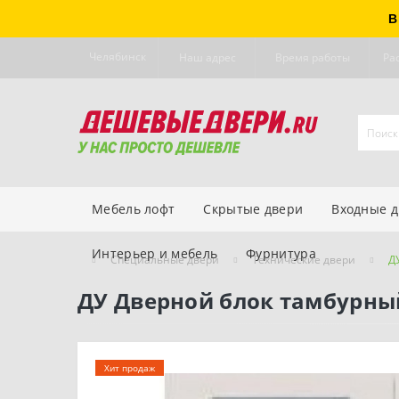
В
Челябинск
Наш адрес
Время работы
Ра
Мебель лофт
Скрытые двери
Входные 
Интерьер и мебель
Фурнитура
Специальные двери
Технические двери
Д
ДУ Дверной блок тамбурный
Хит продаж