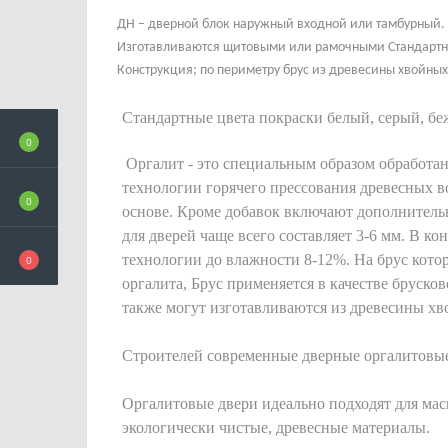
ДН – дверной блок наружный входной или тамбурный.
Изготавливаются щитовыми или рамочными Стандартная
Конструкция; по периметру брус из древесины хвойных
Стандартные цвета покраски белый, серый, б
0
Оргалит - это специальным образом обработан
технологии горячего прессования древесных в
0
основе. Кроме добавок включают дополнитель
для дверей чаще всего составляет 3-6 мм. В 
технологии до влажности 8-12%. На брус кото
0
оргалита, Брус применяется в качестве бруско
также могут изготавливаются из древесины х
Строителей современные дверные оргалитовые
Оргалитовые двери идеально подходят для мас
экологически чистые, древесные материалы.