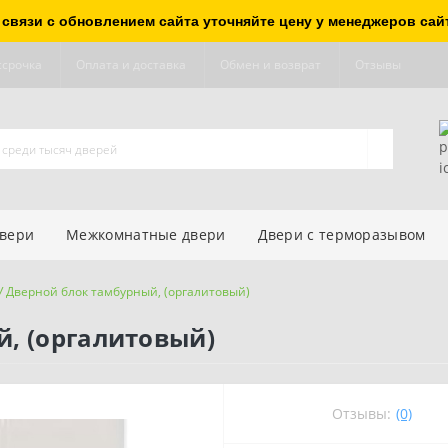
 связи с обновлением сайта уточняйте цену у менеджеров сай
ссрочка
Оплата и доставка
Обмен и возврат
Отзывы
двери
Межкомнатные двери
Двери с терморазывом
У Дверной блок тамбурный, (оргалитовый)
, (оргалитовый)
Отзывы:
(0)