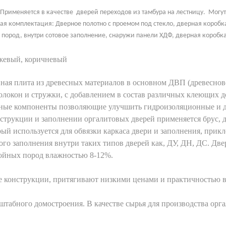
 Применяется в качестве дверей
переходов из тамбура на лестницу.
Могут
 комплектация: Дверное полотно с проемом под стекло, дверная коробка 
 пород, внутри сотовое заполнение, снаружи панели ХДФ, дверная коробк
ежевый, коричневый
ная плита из древесных материалов в основном ДВП (древесново
олокон и стружки, с добавлением в состав различных клеющих 
ные компоненты позволяющие улучшить гидроизоляционные и др
конструкции и заполнении оргалитовых дверей применяется брус,
рый используется для обвязки каркаса двери и заполнения, пр
вого заполнения внутри таких типов дверей как, ДУ, ДН, ДС. Дв
войных пород влажностью 8-12%.
 конструкции, притягивают низкими ценами и практичностью в
штабного домостроения. В качестве сырья для производства ор