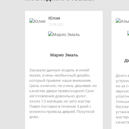
Юлия
13.05.2021
Марио Эмаль
Д
Заказали данную модель в синей
эмали, очень необычный дизайн,
Долго 
который привлек наше внимание.
устроил
Цена, конечно, не очень дешевая, но
но за 
качество двери превосходное! Срок
звукои
изготовления довонльно долог,
уплотн
около 1,5 месяцев, но зато мастер
тоньше
Павел поставил в течении 3 дней с
беспла
момента привоза дверей. Покупкой
устано
дово..
мастер
качеств