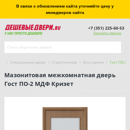
В связи с обновлением сайта уточняйте цену у
менеджеров сайта
+7 (351) 225-60-53
Заказать звонок
Специальные двери
Строительные
Без отделки
Гост ПО-2 
Мазонитовая межкомнатная дверь
Гост ПО-2 МДФ Кризет