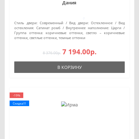
Дания
0
Стиль двери:
Современный
Вид двери:
Остекленное
Вид
остекления:
Сатинат ромб
Внутреннее наполнение:
Царги
Группа оттенка:
коричневые оттенки, светло – коричневые
оттенки, светлые оттенки, темные оттенки
7 194.00р.
8 376.00р.
В КОРЗИНУ
-19%
Скидка!!!