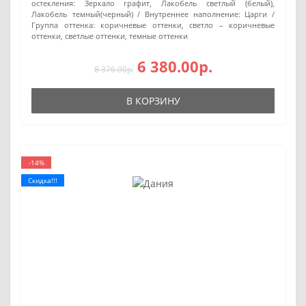
остекления:
Зеркало графит, Лакобель светлый (белый),
Лакобель темный(черный)
Внутреннее наполнение:
Царги
Группа оттенка:
коричневые оттенки, светло – коричневые
оттенки, светлые оттенки, темные оттенки
6 380.00р.
8 376.00р.
В КОРЗИНУ
-14%
Скидка!!!