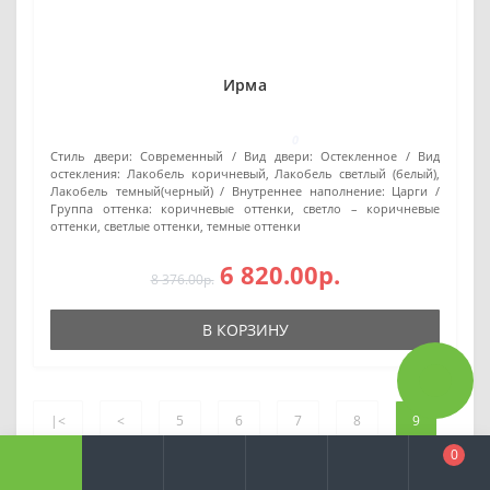
Ирма
0
Стиль двери:
Современный
Вид двери:
Остекленное
Вид
остекления:
Лакобель коричневый, Лакобель светлый (белый),
Лакобель темный(черный)
Внутреннее наполнение:
Царги
Группа оттенка:
коричневые оттенки, светло – коричневые
оттенки, светлые оттенки, темные оттенки
6 820.00р.
8 376.00р.
В КОРЗИНУ
|<
<
5
6
7
8
9
0
10
11
12
13
>
>|