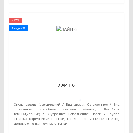
-17%
Скидка!!!
ЛАЙН 6
0
Стиль двери:
Классичесикй
Вид двери:
Остекленное
Вид
остекления:
Лакобель светлый (белый), Лакобель
темный(черный)
Внутреннее наполнение:
Царги
Группа
оттенка:
коричневые оттенки, светло – коричневые оттенки,
светлые оттенки, темные оттенки