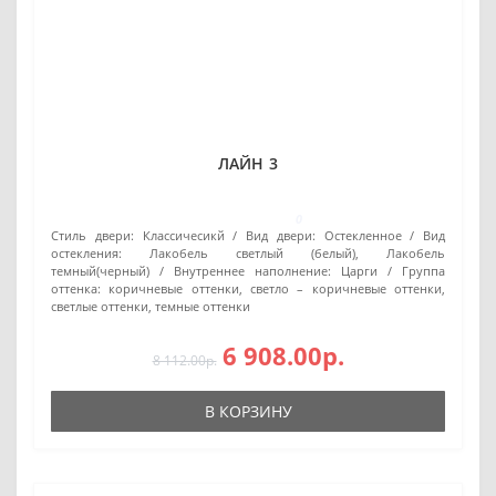
ЛАЙН 3
0
Стиль двери:
Классичесикй
Вид двери:
Остекленное
Вид
остекления:
Лакобель светлый (белый), Лакобель
темный(черный)
Внутреннее наполнение:
Царги
Группа
оттенка:
коричневые оттенки, светло – коричневые оттенки,
светлые оттенки, темные оттенки
6 908.00р.
8 112.00р.
В КОРЗИНУ