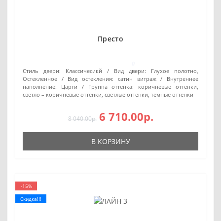
Престо
0
Стиль двери:
Классичесикй
Вид двери:
Глухое полотно,
Остекленное
Вид остекления:
сатин витраж
Внутреннее
наполнение:
Царги
Группа оттенка:
коричневые оттенки,
светло – коричневые оттенки, светлые оттенки, темные оттенки
6 710.00р.
8 040.00р.
В КОРЗИНУ
-15%
Скидка!!!