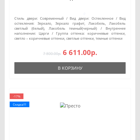
0
Стиль двери:
Современный
Вид двери:
Остекленное
Вид
остекления:
Зеркало, Зеркало графит, Лакобель, Лакобель
светлый (белый), Лакобель темный(черный)
Внутреннее
наполнение:
Царги
Группа оттенка:
коричневые оттенки,
светло – коричневые оттенки, светлые оттенки, темные оттенки
6 611.00р.
7 800.00р.
В КОРЗИНУ
-17%
Скидка!!!