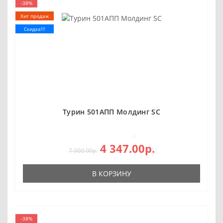
-38%
Хит продаж
Скидка!!!
Турин 501AПП Молдинг SC
0
4 347.00р.
7 000.00р.
В КОРЗИНУ
-38%