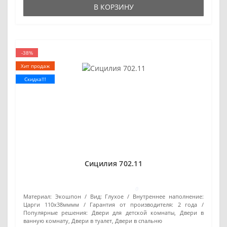
В КОРЗИНУ
-38%
Хит продаж
Скидка!!!
Сицилия 702.11
0
Материал:
Экошпон
Вид:
Глухое
Внутреннее наполнение:
Царги 110х38мммм
Гарантия от производителя:
2 года
Популярные решения:
Двери для детской комнаты, Двери в
ванную комнату, Двери в туалет, Двери в спальню