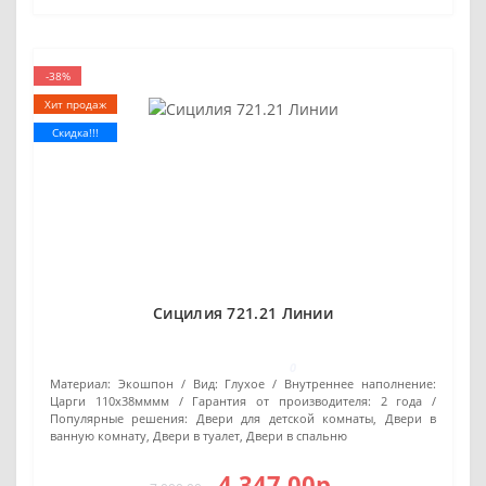
-38%
Хит продаж
Скидка!!!
Сицилия 721.21 Линии
0
Материал:
Экошпон
Вид:
Глухое
Внутреннее наполнение:
Царги 110х38мммм
Гарантия от производителя:
2 года
Популярные решения:
Двери для детской комнаты, Двери в
ванную комнату, Двери в туалет, Двери в спальню
4 347.00р.