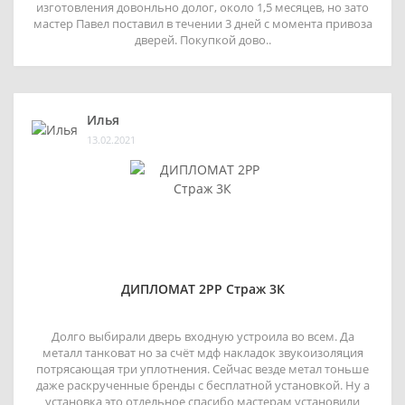
изготовления довонльно долог, около 1,5 месяцев, но зато
мастер Павел поставил в течении 3 дней с момента привоза
дверей. Покупкой дово..
Илья
13.02.2021
ДИПЛОМАТ 2РР Страж 3К
Долго выбирали дверь входную устроила во всем. Да
металл танковат но за счёт мдф накладок звукоизоляция
потрясающая три уплотнения. Сейчас везде метал тоньше
даже раскрученные бренды с бесплатной установкой. Ну а
установка это отдельное спасибо мастерам установили