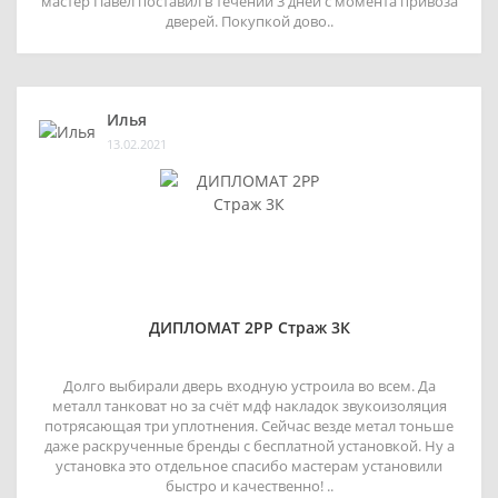
мастер Павел поставил в течении 3 дней с момента привоза
дверей. Покупкой дово..
Илья
13.02.2021
ДИПЛОМАТ 2РР Страж 3К
Долго выбирали дверь входную устроила во всем. Да
металл танковат но за счёт мдф накладок звукоизоляция
потрясающая три уплотнения. Сейчас везде метал тоньше
даже раскрученные бренды с бесплатной установкой. Ну а
установка это отдельное спасибо мастерам установили
быстро и качественно! ..