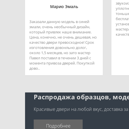
звукои
Марио Эмаль
уплотн
тоньше
беспла
Заказали данную модель в синей
устано
эмали, очень необычный дизайн,
мастер
который привлек наше внимание.
качеств
Цена, конечно, не очень дешевая, но
качество двери превосходное! Срок
изготовления довонльно долог,
около 1,5 месяцев, но зато мастер
Павел поставил в течении 3 дней с
момента привоза дверей. Покупкой
дово..
Распродажа образцов, моде
Красивые двери на любой вкус, доставка за
Подробнее