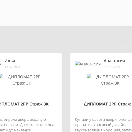
Илья
Анастасия
13.02.2021
19.11.2020
ИПЛОМАТ 2РР Страж 3К
ДИПЛОМАТ 2РР Страж 
выбирали дверь входную
Купили у вас эти двери, очень
а во всем. Да металл танковат
нравится, красивый дизайн,
счёт мдф накладок
звукоизоляция хорошая, запах