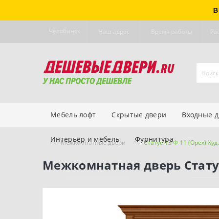
В
Челябинск
Наш адрес
Время работы
Ра
Мебель лофт
Скрытые двери
Входные 
Интерьер и мебель
Фурнитура
Межкомнатные двери
Статус-13 Ф-11 (Орех) Худ.
Межкомнатная дверь Статус-