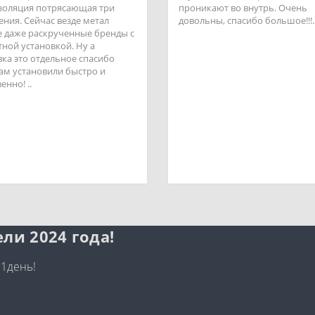
золяция потрясающая три
проникают во внутрь. Очень
ения. Сейчас везде метал
довольны, спасибо большое!!!.
 даже раскрученные бренды с
тной установкой. Ну а
вка это отдельное спасибо
ам установили быстро и
енно! ..
ли 2024 года!
 1день!