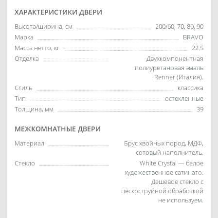
ХАРАКТЕРИСТИКИ ДВЕРИ
Высота/ширина, см
200/60, 70, 80, 90
Марка
BRAVO
Масса нетто, кг
22.5
Отделка
Двухкомпонентная
полиуретановая эмаль
Renner (Италия).
Стиль
классика
Тип
остекленные
Толщина, мм
39
МЕЖКОМНАТНЫЕ ДВЕРИ
Материал
Брус хвойных пород, МДФ,
сотовый наполнитель.
Стекло
White Сrystal — белое
художественное сатинато.
Дешевое стекло с
пескоструйной обработкой
не используем.