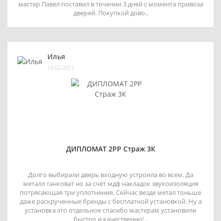
мастер Павел поставил в течении 3 дней с момента привоза
дверей. Покупкой дово..
Илья
13.02.2021
ДИПЛОМАТ 2РР Страж 3К
Долго выбирали дверь входную устроила во всем. Да
металл танковат но за счёт мдф накладок звукоизоляция
потрясающая три уплотнения. Сейчас везде метал тоньше
даже раскрученные бренды с бесплатной установкой. Ну а
установка это отдельное спасибо мастерам установили
быстро и качественно! ..