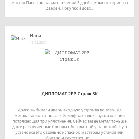
мастер Павел поставил в течении 3 дней с момента привоза
дверей. Покупкой дово..
Илья
13.02.2021
ДИПЛОМАТ 2РР Страж 3К
Долго выбирали дверь входную устроила во всем. Да
металл танковат но за счёт мдф накладок звукоизоляция
потрясающая три уплотнения. Сейчас везде метал тоньше
даже раскрученные бренды с бесплатной установкой. Ну а
установка это отдельное спасибо мастерам установили
быстро и качественно! ..