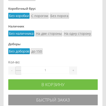
Коробочный брус
Без коробки
С порогом
Без порога
Наличник
Без наличника
На две стороны
На одну сторону
Доборы
Без доборов
до 150
Кол-во:
-
+
В КОРЗИНУ
БЫСТРЫЙ ЗАКАЗ