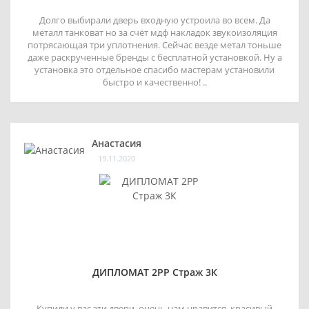
Долго выбирали дверь входную устроила во всем. Да
металл танковат но за счёт мдф накладок звукоизоляция
потрясающая три уплотнения. Сейчас везде метал тоньше
даже раскрученные бренды с бесплатной установкой. Ну а
установка это отдельное спасибо мастерам установили
быстро и качественно! ..
Анастасия
19.11.2020
ДИПЛОМАТ 2РР Страж 3К
Купили у вас эти двери, очень нам нравится, красивый