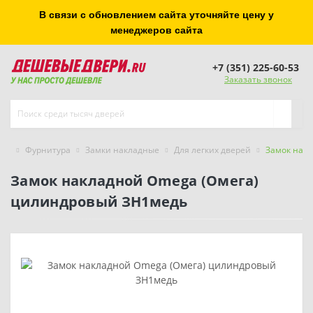
В связи с обновлением сайта уточняйте цену у
менеджеров сайта
+7 (351) 225-60-53
Заказать звонок
Фурнитура
Замки накладные
Для легких дверей
Замок нак
Замок накладной Omega (Омега)
цилиндровый ЗН1медь