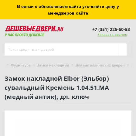
В связи с обновлением сайта уточняйте цену у
менеджеров сайта
+7 (351) 225-60-53
Заказать звонок
Фурнитура
Замки накладные
Для металлических дверей
За
Замок накладной Elbor (Эльбор)
сувальдный Кремень 1.04.51.МА
(медный антик), дл. ключ