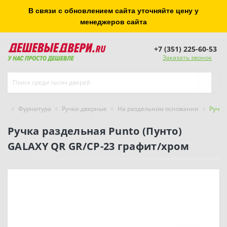
В связи с обновлением сайта уточняйте цену у
менеджеров сайта
+7 (351) 225-60-53
Заказать звонок
Фурнитура
Ручки дверные
На раздельном основании
Ручка
Ручка раздельная Punto (Пунто)
GALAXY QR GR/CP-23 графит/хром