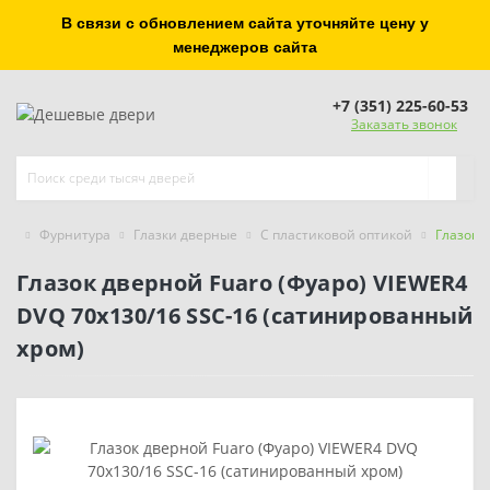
В связи с обновлением сайта уточняйте цену у
менеджеров сайта
+7 (351) 225-60-53
Заказать звонок
Фурнитура
Глазки дверные
С пластиковой оптикой
Глазок 
Глазок дверной Fuaro (Фуаро) VIEWER4
DVQ 70х130/16 SSC-16 (сатинированный
хром)