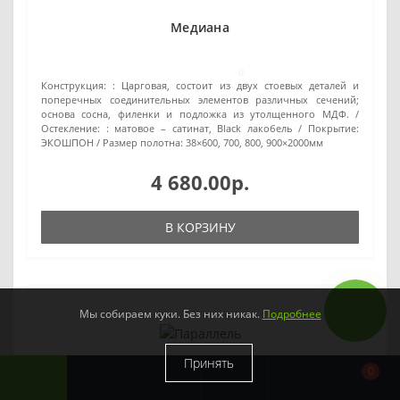
Медиана
0
Конструкция: :
Царговая, состоит из двух стоевых деталей и
поперечных соединительных элементов различных сечений;
основа сосна, филенки и подложка из утолщенного МДФ.
Остекление: :
матовое – сатинат, Black лакобель
Покрытие:
ЭКОШПОН
Размер полотна:
38×600, 700, 800, 900×2000мм
4 680.00р.
В КОРЗИНУ
Мы собираем куки. Без них никак.
Подробнее
Принять
0