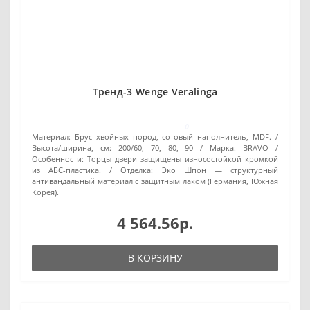
Тренд-3 Wenge Veralinga
0
Материал:
Брус хвойных пород, сотовый наполнитель, MDF.
Высота/ширина, см:
200/60, 70, 80, 90
Марка:
BRAVO
Особенности:
Торцы двери защищены износостойкой кромкой
из АБС-пластика.
Отделка:
Эко Шпон — структурный
антивандальный материал с защитным лаком (Германия, Южная
Корея).
4 564.56р.
В КОРЗИНУ