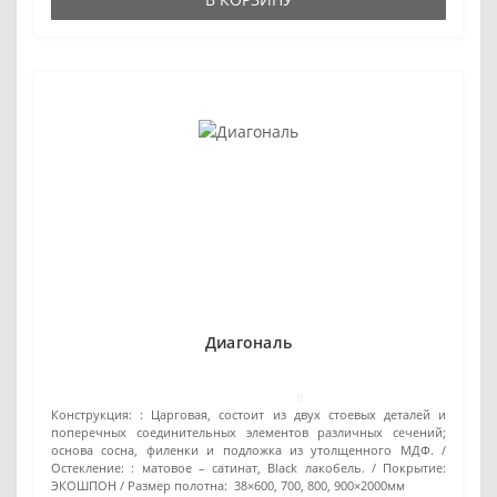
Диагональ
0
Конструкция: :
Царговая, состоит из двух стоевых деталей и
поперечных соединительных элементов различных сечений;
основа сосна, филенки и подложка из утолщенного МДФ.
Остекление: :
матовое – сатинат, Black лакобель.
Покрытие:
ЭКОШПОН
Размер полотна:
38×600, 700, 800, 900×2000мм